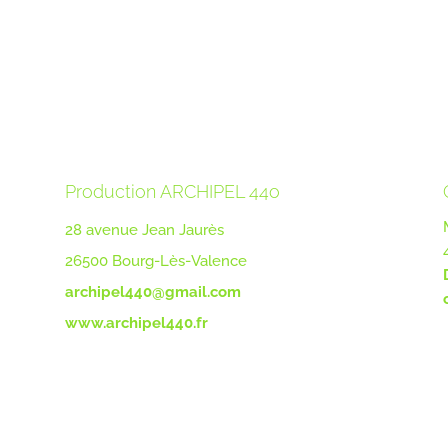
Production ARCHIPEL 44o
28 avenue Jean Jaurès
26500 Bourg-Lès-Valence
archipel440@gmail.com
www.archipel440.fr
agnie 2B2B – Design :
Camomille
–
Mentions Légales
–
Politiqu